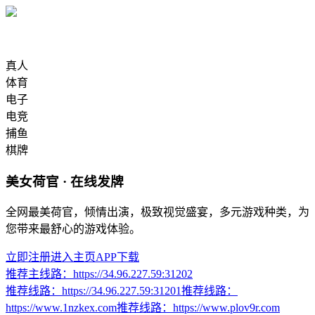
真人
体育
电子
电竞
捕鱼
棋牌
美女荷官 · 在线发牌
全网最美荷官，倾情出演，极致视觉盛宴，多元游戏种类，为
您带来最舒心的游戏体验。
立即注册
进入主页
APP下载
推荐主线路：
https://34.96.227.59:31202
推荐线路：
https://34.96.227.59:31201
推荐线路：
https://www.1nzkex.com
推荐线路：
https://www.plov9r.com