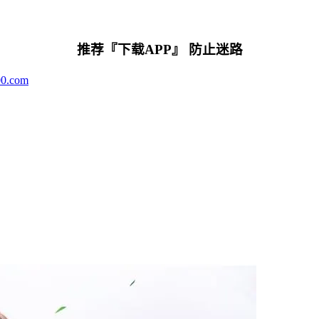
推荐『下载APP』 防止迷路
00.com