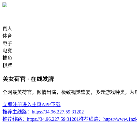
真人
体育
电子
电竞
捕鱼
棋牌
美女荷官 · 在线发牌
全网最美荷官，倾情出演，极致视觉盛宴，多元游戏种类，为
立即注册
进入主页
APP下载
推荐主线路：
https://34.96.227.59:31202
推荐线路：
https://34.96.227.59:31201
推荐线路：
https://www.1nz