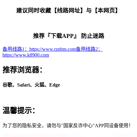
建议同时收藏【线路网址】与【本网页】
推荐『下载APP』 防止迷路
备用线路
1
：
https://www.rznbm.com
备用线路
2
：
https://www.k8900.com
推荐浏览器：
谷歌、Safari、火狐、Edge
温馨提示：
为了您的隐私安全，请勿与"国家反诈中心"APP同设备使用！