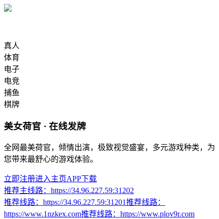
真人
体育
电子
电竞
捕鱼
棋牌
美女荷官 · 在线发牌
全网最美荷官，倾情出演，极致视觉盛宴，多元游戏种类，为
您带来最舒心的游戏体验。
立即注册
进入主页
APP下载
推荐主线路：
https://34.96.227.59:31202
推荐线路：
https://34.96.227.59:31201
推荐线路：
https://www.1nzkex.com
推荐线路：
https://www.plov9r.com