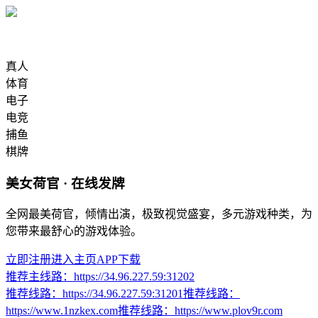
真人
体育
电子
电竞
捕鱼
棋牌
美女荷官 · 在线发牌
全网最美荷官，倾情出演，极致视觉盛宴，多元游戏种类，为
您带来最舒心的游戏体验。
立即注册
进入主页
APP下载
推荐主线路：
https://34.96.227.59:31202
推荐线路：
https://34.96.227.59:31201
推荐线路：
https://www.1nzkex.com
推荐线路：
https://www.plov9r.com