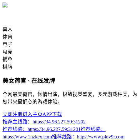
真人
体育
电子
电竞
捕鱼
棋牌
美女荷官 · 在线发牌
全网最美荷官，倾情出演，极致视觉盛宴，多元游戏种类，为
您带来最舒心的游戏体验。
立即注册
进入主页
APP下载
推荐主线路：
https://34.96.227.59:31202
推荐线路：
https://34.96.227.59:31201
推荐线路：
https://www.1nzkex.com
推荐线路：
https://www.plov9r.com