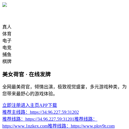
真人
体育
电子
电竞
捕鱼
棋牌
美女荷官 · 在线发牌
全网最美荷官，倾情出演，极致视觉盛宴，多元游戏种类，为
您带来最舒心的游戏体验。
立即注册
进入主页
APP下载
推荐主线路：
https://34.96.227.59:31202
推荐线路：
https://34.96.227.59:31201
推荐线路：
https://www.1nzkex.com
推荐线路：
https://www.plov9r.com