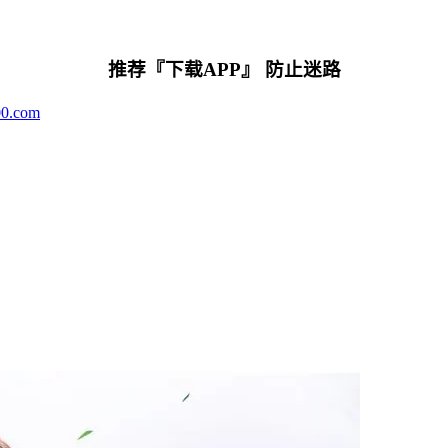
推荐『下载APP』 防止迷路
00.com